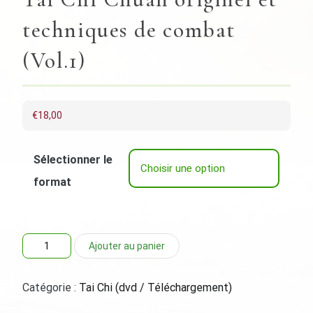
techniques de combat
(Vol.1)
€
18,00
Sélectionner le
format
quantité
Ajouter au panier
de
Tai
Chi
Catégorie :
Tai Chi (dvd / Téléchargement)
Chuan
originel