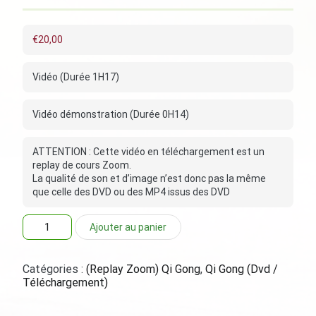
€
20,00
Vidéo (Durée 1H17)
Vidéo démonstration (Durée 0H14)
ATTENTION : Cette vidéo en téléchargement est un
replay de cours Zoom.
La qualité de son et d’image n’est donc pas la même
que celle des DVD ou des MP4 issus des DVD
quantité
Ajouter au panier
de
(Replay
Zoom)
Catégories :
(Replay Zoom) Qi Gong
,
Qi Gong (Dvd /
Qi
Téléchargement)
Gong
pour
les