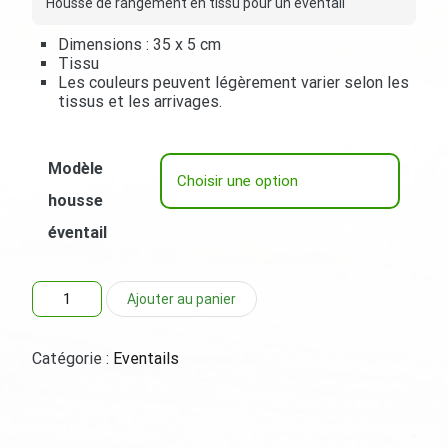
Housse de rangement en tissu pour un éventail
Dimensions : 35 x 5 cm
Tissu
Les couleurs peuvent légèrement varier selon les
tissus et les arrivages.
Modèle
housse
éventail
quantité
Ajouter au panier
de
Housse
pour
Catégorie :
Eventails
éventail