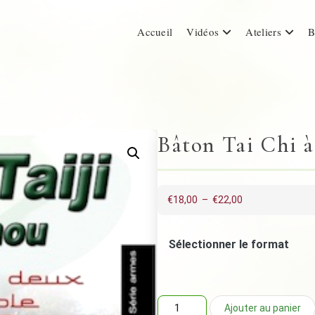
Accueil
Vidéos
Ateliers
B
Bâton Tai Chi à
Plage
€
18,00
–
€
22,00
de
prix :
€18,00
Sélectionner le format
à
€22,00
quantité
Ajouter au panier
de