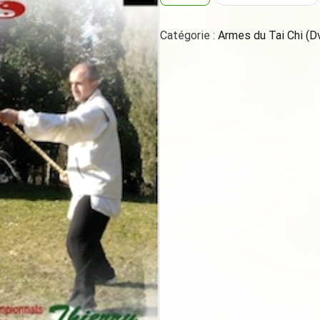
Bâton
Tai
Catégorie :
Armes du Tai Chi (D
Chi
à
deux