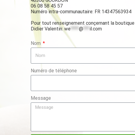
46300 GOURDON
06 08 58 45 57
Numéro intra-communautaire: FR 14347563934
Pour tout renseignement conçernant la boutique
Didier Valentin:
we
****
@
***
il.com
Nom
Numéro de téléphone
Message