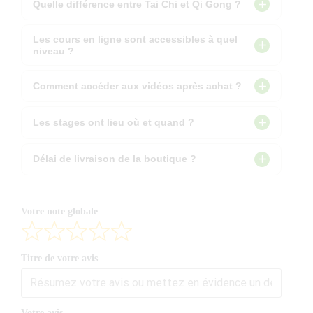
Quelle différence entre Tai Chi et Qi Gong ?
Le Qi Gong est un travail énergétique aux exercices
Les cours en ligne sont accessibles à quel
simples. Le Tai Chi est une forme complète issue des arts
niveau ?
martiaux internes. Les deux se complètent parfaitement.
Tous les niveaux sont les bienvenus. Plus de 300 vidéos
Comment accéder aux vidéos après achat ?
du débutant au pratiquant avancé, avec des explications
adaptées à chacun.
Vous recevez un email avec votre lien d'accès après
Les stages ont lieu où et quand ?
validation de commande. Retrouvez vos achats dans
votre
espace personnel
.
En ligne (Zoom), à Gourdon (Lot 46), via Bienessence et
Délai de livraison de la boutique ?
sur toute la France, Belgique. Les dates sont sur notre
page Ateliers
.
Expédition sous 2 à 4 jours ouvrés avec email de suivi.
Pour toute question :
contactez-nous
.
Votre note globale
Titre de votre avis
Votre avis