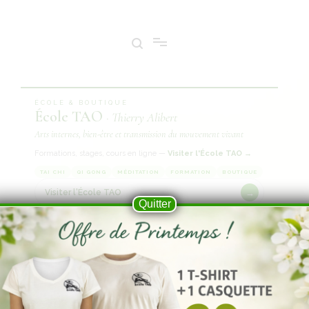
Tai Chi & Qi Gong en ligne – Cours, v
ÉCOLE & BOUTIQUE
École TAO
· Thierry Alibert
Arts internes, bien-être et transmission du mouvement vivant
Formations, stages, cours en ligne —
Visiter l'École TAO →
TAI CHI
QI GONG
MÉDITATION
FORMATION
BOUTIQUE
Visiter l'École TAO
→
Quitter