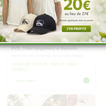
DVD, Téléchargement & Manuels
Plus de 300 vidéos de Qi Gong, Tai Chi, Armes et Bagua
Qi Gong · 208
Tai Chi · 84
Armes · 25
Bagua · 9
Manuels . 4
Voir les vidéos
→