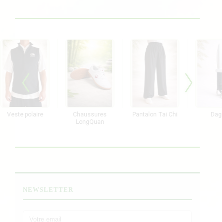
este polaire
Chaussures
Pantalon Tai Chi
Dague
LongQuan
NEWSLETTER